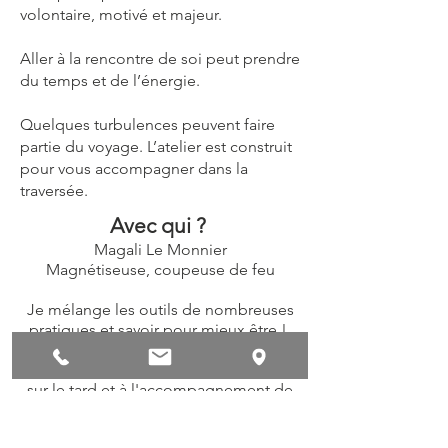
volontaire, motivé et majeur.
Aller à la rencontre de soi peut prendre
du temps et de l’énergie.
Quelques turbulences peuvent faire
partie du voyage. L’atelier est construit
pour vous accompagner dans la
traversée.
Avec qui ?
Magali Le Monnier
Magnétiseuse, coupeuse de feu
Je mélange les outils de nombreuses
pratiques et savoir pour mieux être !
Grâce à des dons singuliers découverts
sur le tard et à l'accompagnement de
nombreux patients, j'invente un atelier
utile qui se veut à la fois ludique et